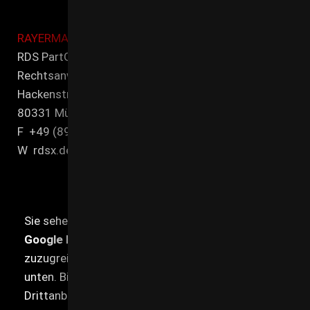
RAYERMANN DITTMEIER SEIFERT
RDS PartG mbB
Rechtsanwälte und Steuerberater
Hackenstr. 7
80331 MünchenT +49 (89) 21 545 00-0
F +49 (89) 21 545 00-90
W rdsx.de
Sie sehen gerade einen Platzhalterinhalt von
Google Maps
. Um auf den eigentlichen Inhalt
zuzugreifen, klicken Sie auf die Schaltfläche
unten. Bitte beachten Sie, dass dabei Daten an
Drittanbieter weitergegeben werden.