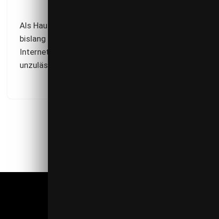
Als Hauptanwendungsbereich der DSGVO wurde
bislang vorrangig die Datenerhebung über das
Internet betrachtet, was jedoch eine ebenso
unzulässige wie gefährliche Verkürzung wäre.