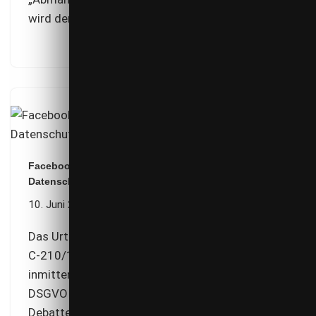
wird der Verstoß
nicht
konkret benannt.
Facebook-Fanpages und Verantwortliche nach dem
Datenschutzrecht
10. Juni 2018
Das Urteil des EuGH vom 5. Juni 2018 (Az.:
C‑210/16) kam als donnernder Paukenschlag
inmitten einer schon vor dem Inkrafttreten der
DSGVO am 25. Mai 2018 bereits aufgeheizten
Debatte um die Reichweite des Datenschutzes.