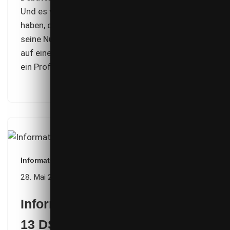
Und es wird noch weitereichende Konsequenzen
haben, denn es betrifft nicht nur Facebook und
seine Nutzer, sondern jeden, der nicht nur privat
auf einer Social Media-Plattform eine Seite oder
ein Profil betreibt.
Informationspflichten nach Art. 13 DSGVO
28. Mai 2018
Informationspflichten nach Art.
13 DSGVO