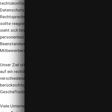
rechtskonforme Datenverwendung und die dazugehörigen
Datenschutzerklärungen entwickeln sich aufgrund der
Rechtsprechung fortlaufend weiter und entsprechend
sollte reagiert werden. Wer hier nicht Schritt halten kann,
sieht sich hinsichtlich des Umgangs mit den
personenbezogenen Daten von Kunden immer häufiger
Beanstandungen von Aufsichtsbehörden, Verbänden oder
Mitbewerbern ausgesetzt.
Unser Ziel ist es, die Geschäftsmodelle unserer Mandanten
auf ein rechtliches Fundament zu stellen, das die
verschiedenartigen Anforderungen des Datenschutzes
berücksichtigt und zugleich die optimale Umsetzung der
Geschäftsidee sicherstellt.
Viele Unternehmen sind zudem gesetzlich verpflichtet,