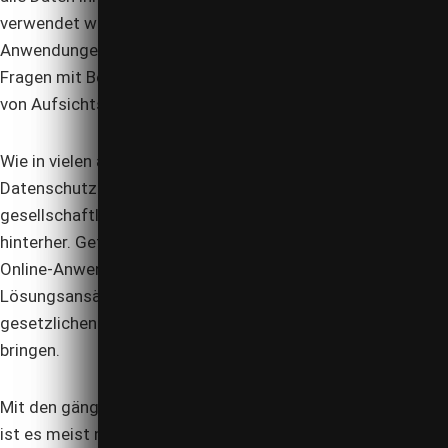
verwendet werden? Insbesondere bei innovativen Online-
Anwendungen für Verbraucher stellen sich häufig viele
Fragen mit Bezug zum Datenschutz. Auch die Sensibilität
von Aufsichtsbehörden, Medien und Unternehmen steigt.
Wie in vielen anderen Bereichen hinkt auch beim
Datenschutz die Entwicklung der Gesetze dem
gesellschaftlichen und technischen Fortschritt weit
hinterher. Gefragt sind deshalb gerade bei innovativen
Online-Anwendungen und Internet-Plattformen praktikable
Lösungsansätze, die neue Geschäftsideen mit den
gesetzlichen Vorgaben möglichst optimal in Einklang
bringen.
Mit den gängigen, formularhaften Datenschutzerklärungen
ist es meist nicht getan. Die Anforderungen an die