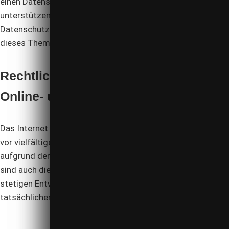
einen Datenschutzbeauftragten zu bestellen. Wir
unterstützen unsere Mandanten sowie deren
Datenschutzbeauftragte bei allen Fragen, die sich rund um
dieses Thema ergeben.
Rechtliche Herausforderung im
Online- und Internetrecht
Das Internet stellt sowohl Content-Anbieter als auch User
vor vielfältige rechtliche Herausforderungen. Insbesondere
aufgrund der Vielseitigkeit und Flexibilität dieses Mediums
sind auch die gesetzlichen Rahmenbedingungen einer
stetigen Entwicklung unterworfen, die allerdings den
tatsächlichen Innovationen meist um Jahre hinterher ist.