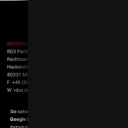
RAYERMANN DITTMEIER SEIFERT
RDS PartG mbB
Rechtsanwälte und Steuerberater
Hackenstr. 7
80331 MünchenT +49 (89) 21 545 00-0
F +49 (89) 21 545 00-90
W rdsx.de
Sie sehen gerade einen Platzhalterinhalt von
Google Maps
. Um auf den eigentlichen Inhalt
zuzugreifen, klicken Sie auf die Schaltfläche