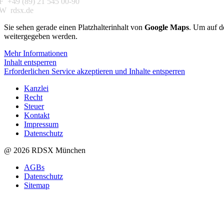
F +49 (89) 21 545 00-90
W rdsx.de
Sie sehen gerade einen Platzhalterinhalt von
Google Maps
. Um auf de
weitergegeben werden.
Mehr Informationen
Inhalt entsperren
Erforderlichen Service akzeptieren und Inhalte entsperren
Kanzlei
Recht
Steuer
Kontakt
Impressum
Datenschutz
@ 2026 RDSX München
AGBs
Datenschutz
Sitemap