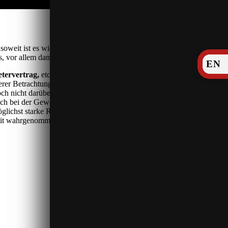
weit ist es wichtig, dass die jeweiligen Interessen hinreichend
aus, vor allem dann, wenn es zu Meinungsverschiedenheiten kommt.
EN
tervertrag,
etc. – sind rechtlich unterschiedliche Aspekte zu
erer Betrachtung häufig Elemente verschiedener Vertragstypen
h nicht darüber hinwegtäuschen kann, dass ein derartiger Vertrag in
ch bei der Gewährleistung aus. Hier sollten frühzeitig die
glichst starke Rechtsposition zu haben. Im Sinne klarer,
it wahrgenommene Leistungsbestandteile rechtlich in einzelnen,