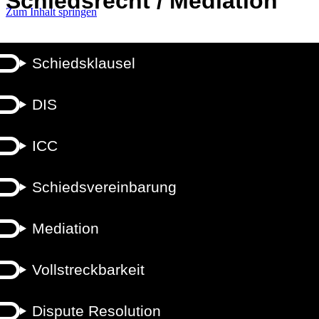
Schiedsrecht / Mediation
Zum Inhalt springen
Schiedsklausel
DIS
ICC
Schiedsvereinbarung
Mediation
Vollstreckbarkeit
Dispute Resolution