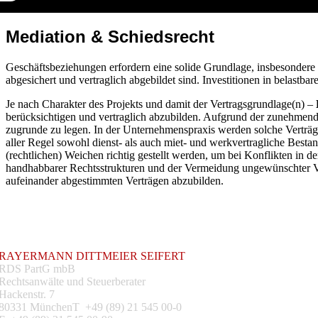
Mediation & Schiedsrecht
Geschäftsbeziehungen erfordern eine solide Grundlage, insbesondere w
abgesichert und vertraglich abgebildet sind. Investitionen in belas
Je nach Charakter des Projekts und damit der Vertragsgrundlage(n) –
berücksichtigen und vertraglich abzubilden. Aufgrund der zunehmend
zugrunde zu legen. In der Unternehmenspraxis werden solche Verträge
aller Regel sowohl dienst- als auch miet- und werkvertragliche Bestand
(rechtlichen) Weichen richtig gestellt werden, um bei Konflikten in 
handhabbarer Rechtsstrukturen und der Vermeidung ungewünschter Vert
aufeinander abgestimmten Verträgen abzubilden.
RAYERMANN DITTMEIER SEIFERT
RDS PartG mbB
Rechtsanwälte und Steuerberater
Hackenstr. 7
80331 MünchenT +49 (89) 21 545 00-0