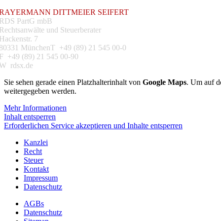
RAYERMANN DITTMEIER SEIFERT
RDS PartG mbB
Rechtsanwälte und Steuerberater
Hackenstr. 7
80331 MünchenT +49 (89) 21 545 00-0
F +49 (89) 21 545 00-90
W rdsx.de
Sie sehen gerade einen Platzhalterinhalt von
Google Maps
. Um auf de
weitergegeben werden.
Mehr Informationen
Inhalt entsperren
Erforderlichen Service akzeptieren und Inhalte entsperren
Kanzlei
Recht
Steuer
Kontakt
Impressum
Datenschutz
AGBs
Datenschutz