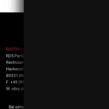
RAYERMANN DITTMEIER SEIFERT
RDS PartG mbB
Rechtsanwälte und Steuerberater
Hackenstr. 7
80331 MünchenT +49 (89) 21 545 00-0
F +49 (89) 21 545 00-90
W rdsx.de
Sie sehen gerade einen Platzhalterinhalt von