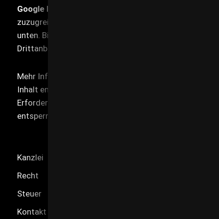
Google Maps
. Um auf den eigentlichen Inhalt
zuzugreifen, klicken Sie auf die Schaltfläche
unten. Bitte beachten Sie, dass dabei Daten an
Drittanbieter weitergegeben werden.
Mehr Informationen
Inhalt entsperren
Erforderlichen Service akzeptieren und Inhalte
entsperren
Kanzlei
Recht
Steuer
Kontakt