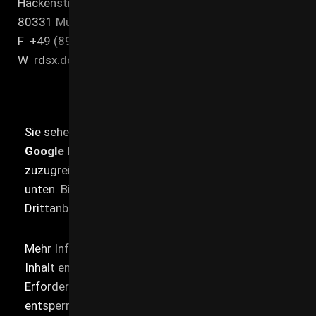
Hackenstr. 7
80331 MünchenT +49 (89) 21 545 00-0
F +49 (89) 21 545 00-90
W rdsx.de
Sie sehen gerade einen Platzhalterinhalt von
Google Maps
. Um auf den eigentlichen Inhalt
zuzugreifen, klicken Sie auf die Schaltfläche
unten. Bitte beachten Sie, dass dabei Daten an
Drittanbieter weitergegeben werden.
Mehr Informationen
Inhalt entsperren
Erforderlichen Service akzeptieren und Inhalte
entsperren