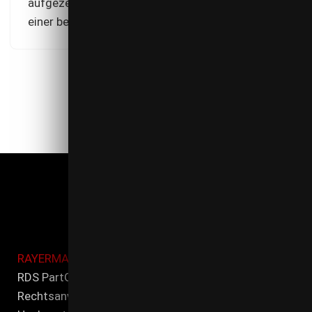
aufgezeichnete Sendung über das Internet zu
einer beliebigen Zeit anzusehen.
RAYERMANN DITTMEIER SEIFERT
RDS PartG mbB
Rechtsanwälte und Steuerberater