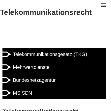
Telekommunikationsrecht
Zum
Inhalt
springen
Telekommunikationsgesetz (TKG)
Mehrwertdienste
Bundesnetzagentur
MSISDN