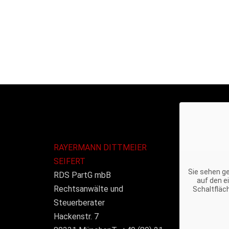
RAYERMANN DITTMEIER
SEIFERT
Sie sehen ge
RDS PartG mbB
auf den ei
Rechtsanwälte und
Schaltfläc
Steuerberater
Hackenstr. 7