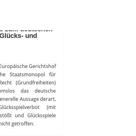
le zum deutschen
 Glücks- und
 Europäische Gerichtshof
che Staatsmonopol für
echt (Grundfreiheiten)
ahmslos das deutsche
enerelle Aussage derart,
cksspielverbot (mit
stößt und Glücksspiele
nicht getroffen.