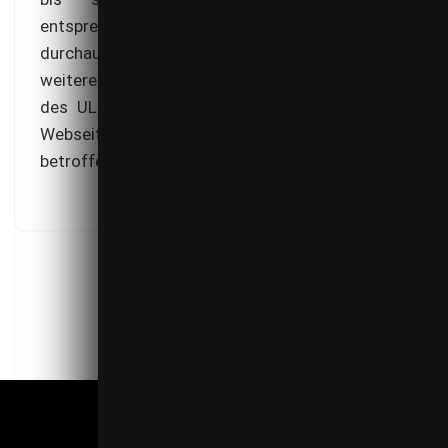
entsprechenden Dienste zu deaktivieren. Es kann
durchaus damit gerechnet werden, dass sich
weitere Landesdatenschutzbehörden dem Urteil
des ULD anschließen und damit künftig auch
Webseitenbetreiber anderer Bundesländer
betroffen sein werden.