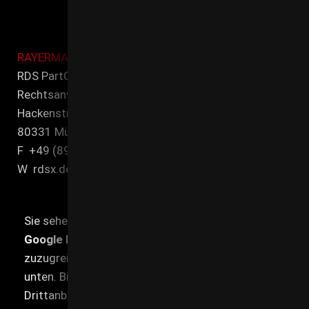
RAYERMANN DITTMEIER SEIFERT
RDS PartG mbB
Rechtsanwälte und Steuerberater
Hackenstr. 7
80331 MünchenT +49 (89) 21 545 00-0
F +49 (89) 21 545 00-90
W rdsx.de
Sie sehen gerade einen Platzhalterinhalt von
Google Maps
. Um auf den eigentlichen Inhalt
zuzugreifen, klicken Sie auf die Schaltfläche
unten. Bitte beachten Sie, dass dabei Daten an
Drittanbieter weitergegeben werden.