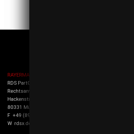
RAYERMANN DITTMEIER SEIFERT
RDS PartG mbB
Rechtsanwälte und Steuerberater
Hackenstr. 7
80331 MünchenT +49 (89) 21 545 00-0
F +49 (89) 21 545 00-90
W rdsx.de