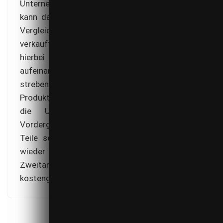
Unternehmen kostengünstig erworbene Lizenz
kann dann mit erheblichen Preisabschlägen im
Vergleich zu neuer Software an Zweitanwender
verkauft werden. Es ist offensichtlich, dass
hierbei zwei verschiedene Interessenlagen
aufeinander stoßen: Die Softwarehersteller
streben nach einem möglichst optimalen
Produktabsatz, während für die Nachfrageseite
die Umlauffähigkeit der Software im
Vordergrund steht. So kann der Erstanwender
Teile seiner Investitionen in Softwarelizenzen
wieder zu Geld machen, während der
Zweitanwender ein vergleichsweise
kostengünstiges Produkt erhält.