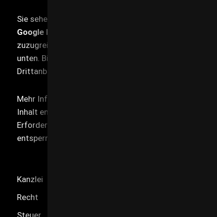
Sie sehen gerade einen Platzhalterinhalt von
Google Maps
. Um auf den eigentlichen Inhalt
zuzugreifen, klicken Sie auf die Schaltfläche
unten. Bitte beachten Sie, dass dabei Daten an
Drittanbieter weitergegeben werden.
Mehr Informationen
Inhalt entsperren
Erforderlichen Service akzeptieren und Inhalte
entsperren
Kanzlei
Recht
Steuer