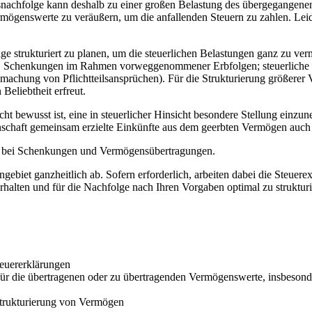
achfolge kann deshalb zu einer großen Belastung des übergegangenen
rmögenswerte zu veräußern, um die anfallenden Steuern zu zahlen. Lei
e strukturiert zu planen, um die steuerlichen Belastungen ganz zu ver
w. Schenkungen im Rahmen vorweggenommener Erbfolgen; steuerliche 
dmachung von Pflichtteilsansprüchen). Für die Strukturierung größerer 
 Beliebtheit erfreut.
cht bewusst ist, eine in steuerlicher Hinsicht besondere Stellung einzu
chaft gemeinsam erzielte Einkünfte aus dem geerbten Vermögen auch g
n bei Schenkungen und Vermögensübertragungen.
gebiet ganzheitlich ab. Sofern erforderlich, arbeiten dabei die Steu
erhalten und für die Nachfolge nach Ihren Vorgaben optimal zu strukturi
teuererklärungen
 die übertragenen oder zu übertragenden Vermögenswerte, insbesonde
trukturierung von Vermögen