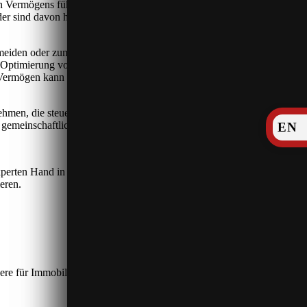
 Vermögens führen und nicht zuletzt den/die Vermögensnachfolger
der sind davon häufig lange im Familienbesitz gehaltene Immobilien
meiden oder zumindest erheblich zu verringern.
Optimierung von Testamenten und Erbverträgen), aber auch noch
Vermögen kann die Errichtung einer sog. Familienstiftung ein
nehmen, die steuerliche Folgen bis zur Erbauseinandersetzung auslöst.
emeinschaftlich zu deklarieren.
EN
erexperten Hand in Hand mit unseren Rechtsanwälten zusammen. Dabei
eren.
re für Immobilien und Unternehmen, für Zwecke der Erbschafts-