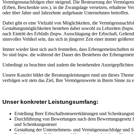
Vermögensnachfolgen eher steigend. Die Besteuerung der Vermögensn
(Erben, Beschenkte usw.). in die Zwangslage versetzen, erhaltene Ve
oder über Jahre und Jahrzehnte aufgebaute Unternehmen betroffen.
Dabei gibt es eine Vielzahl von Möglichkeiten, die Vermögensnachfolg
Gestaltungsmöglichkeiten bestehen dabei sowohl zu Lebzeiten (bsp
nach Eintritt des Erbfalls (bspw. Ausschlagung der Erbschaft, Gelten
sinnvolles Vehikel sein, das sich in jüngerer Zeit einer immer größeren
Immer wieder lässt sich auch feststellen, dass Erbengemeinschaften ni
So sind bspw. die während der Dauer des Bestehens der Erbengemeins
Unbedingt zu beachten sind zudem die bestehenden Anzeigepflichte
Unsere Kanzlei bildet die Beratungsleistungen rund um dieses Themen
verfolgen wir stets das Ziel, Ihre Vermögenswerte in Ihrem Sinne zu 
Unser konkreter Leistungsumfang:
Erstellung Ihrer Erbschaftssteuererklärungen und Schenkungss
Durchführung von Bewertungen nach dem Bewertungsgesetz für
und Schenkungssteuer
Gestaltung der Unternehmens- und Vermögensnachfolge und S