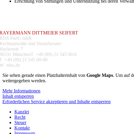
Errichtung von Stiftungen und Unterstützung bei deren Verwal
RAYERMANN DITTMEIER SEIFERT
RDS PartG mbB
Rechtsanwälte und Steuerberater
Hackenstr. 7
80331 MünchenT +49 (89) 21 545 00-0
F +49 (89) 21 545 00-90
W rdsx.de
Sie sehen gerade einen Platzhalterinhalt von
Google Maps
. Um auf de
weitergegeben werden.
Mehr Informationen
Inhalt entsperren
Erforderlichen Service akzeptieren und Inhalte entsperren
Kanzlei
Recht
Steuer
Kontakt
Impressum