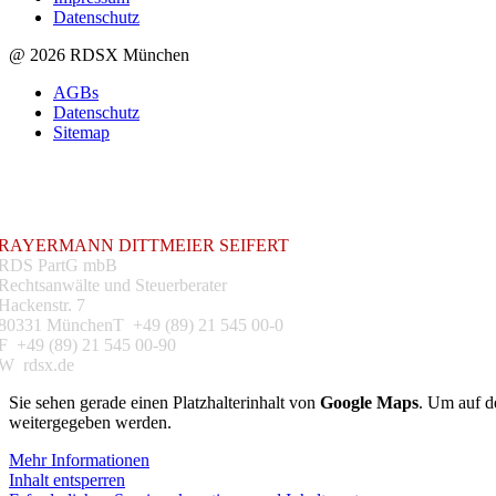
Datenschutz
@ 2026 RDSX München
AGBs
Datenschutz
Sitemap
RAYERMANN DITTMEIER SEIFERT
RDS PartG mbB
Rechtsanwälte und Steuerberater
Hackenstr. 7
80331 MünchenT +49 (89) 21 545 00-0
F +49 (89) 21 545 00-90
W rdsx.de
Sie sehen gerade einen Platzhalterinhalt von
Google Maps
. Um auf de
weitergegeben werden.
Mehr Informationen
Inhalt entsperren